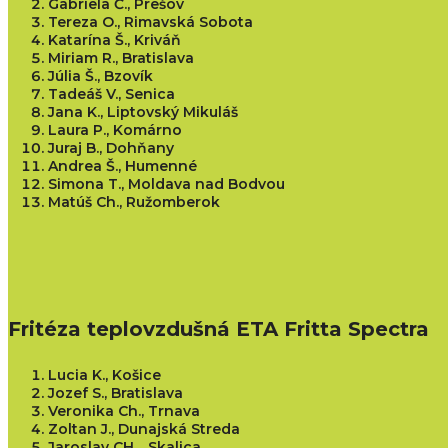
Gabriela Č., Prešov
Tereza O., Rimavská Sobota
Katarína Š., Kriváň
Miriam R., Bratislava
Júlia Š., Bzovík
Tadeáš V., Senica
Jana K., Liptovský Mikuláš
Laura P., Komárno
Juraj B., Dohňany
Andrea Š., Humenné
Simona T., Moldava nad Bodvou
Matúš Ch., Ružomberok
Fritéza teplovzdušná ETA Fritta Spectra
Lucia K., Košice
Jozef S., Bratislava
Veronika Ch., Trnava
Zoltan J., Dunajská Streda
Jaroslav CH., Skalica