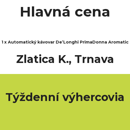
Hlavná cena
1 x Automatický kávovar De’Longhi PrimaDonna Aromatic
Zlatica K., Trnava
Týždenní výhercovia