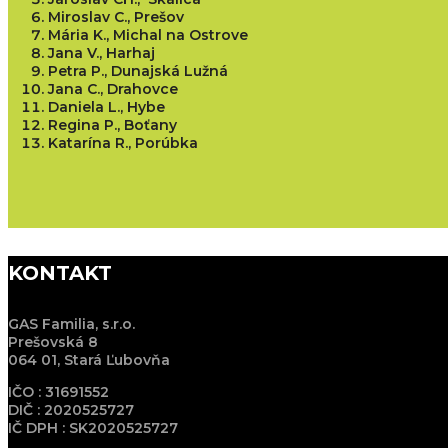
Miroslav C., Prešov
Mária K., Michal na Ostrove
Jana V., Harhaj
Petra P., Dunajská Lužná
Jana C., Drahovce
Daniela L., Hybe
Regina P., Boťany
Katarína R., Porúbka
KONTAKT
GAS Familia, s.r.o.
Prešovská 8
064 01, Stará Ľubovňa
IČO : 31691552
DIČ : 2020525727
IČ DPH : SK2020525727