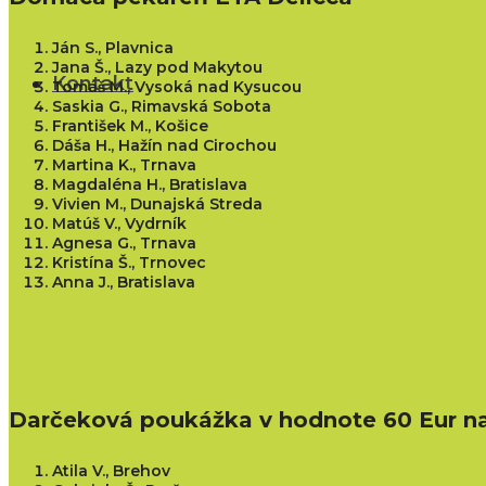
Ján S., Plavnica
Jana Š., Lazy pod Makytou
Kontakt
Tomáš M., Vysoká nad Kysucou
Saskia G., Rimavská Sobota
František M., Košice
Dáša H., Hažín nad Cirochou
Martina K., Trnava
Magdaléna H., Bratislava
Vivien M., Dunajská Streda
Matúš V., Vydrník
Agnesa G., Trnava
Kristína Š., Trnovec
Anna J., Bratislava
Darčeková poukážka v hodnote 60 Eur na 
Atila V., Brehov