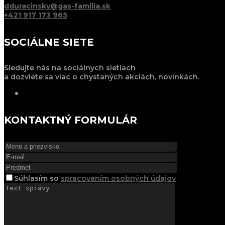
dduracinsky@gas-familia.sk
+421 917 173 965
SOCIÁLNE SIETE
Sledujte nás na sociálnych sietiach
a dozviete sa viac o chystaných akciách, novinkách.
KONTAKTNÝ FORMULÁR
Súhlasím
so
spracovaním osobných údajov