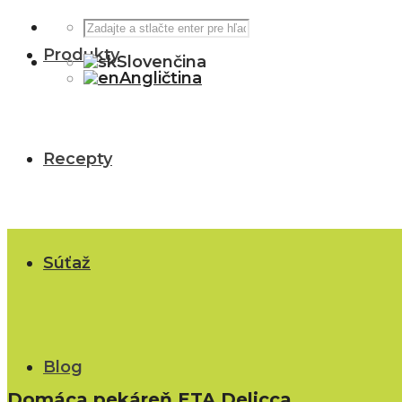
Produkty
Slovenčina
Angličtina
Recepty
Súťaž
Blog
Domáca pekáreň ETA Delicca