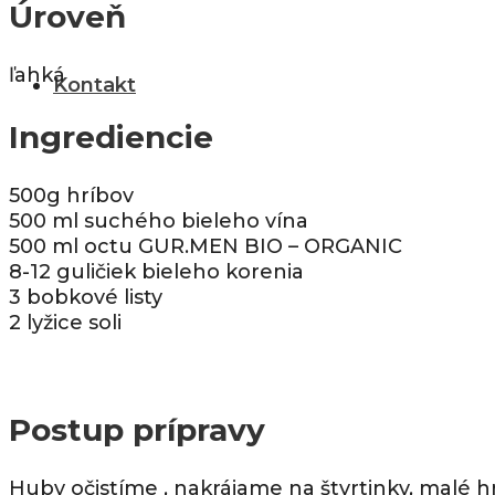
Úroveň
ľahká
Kontakt
Ingrediencie
500g hríbov
500 ml suchého bieleho vína
500 ml octu GUR.MEN BIO – ORGANIC
8-12 guličiek bieleho korenia
3 bobkové listy
2 lyžice soli
Postup prípravy
Huby očistíme , nakrájame na štvrtinky, malé 