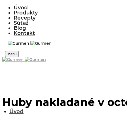
Úvod
Produkty
Recepty
Súťaž
Blog
Kontakt
Menu
Huby nakladané v oc
Úvod