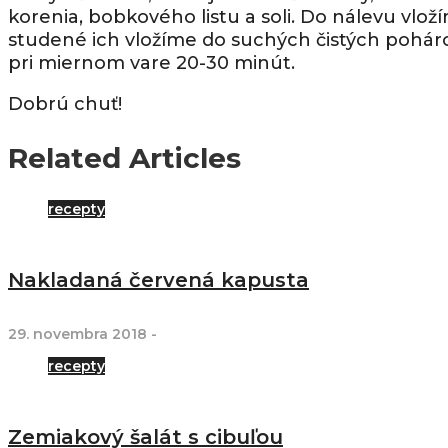
korenia, bobkového listu a soli. Do nálevu vlo
studené ich vložíme do suchých čistých pohárov
pri miernom vare 20-30 minút.
Dobrú chuť!
Related Articles
recepty
Nakladaná červená kapusta
29. novembra 2018
-
recepty
Zemiakový šalát s cibuľou