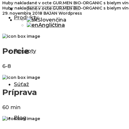
Huby nakladané v octe GUR.MEN BIO-ORGANIC s bielym ví
Huby nakladané v octe GUR.MEN BIO-ORGANIC s bielym ví
29. novembra 2018
BAJAN Wordpress
Produkty
Slovenčina
Angličtina
Porcie
Recepty
6-8
Súťaž
Príprava
60 min
Blog