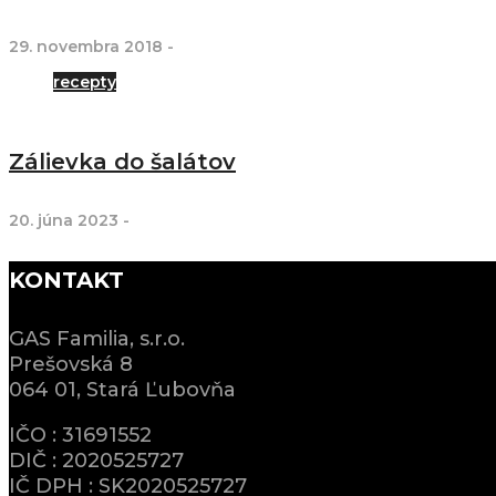
29. novembra 2018
-
recepty
Zálievka do šalátov
20. júna 2023
-
KONTAKT
GAS Familia, s.r.o.
Prešovská 8
064 01, Stará Ľubovňa
IČO : 31691552
DIČ : 2020525727
IČ DPH : SK2020525727