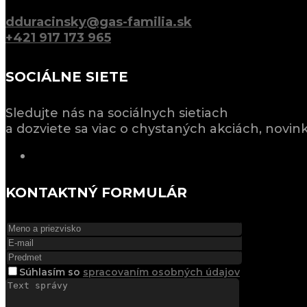
dduracinsky@gas-familia.sk
+421 917 173 965
SOCIÁLNE SIETE
Sledujte nás na sociálnych sietiach
a dozviete sa viac o chystaných akciách, novin
KONTAKTNÝ FORMULÁR
Súhlasím
so
spracovaním osobných údajov