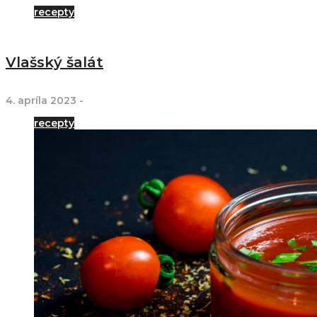
recepty
Vlašský šalát
4. apríla 2023
-
recepty