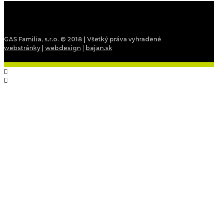
GAS Familia, s.r.o. © 2018 | Všetký práva vyhradené
webstránky
|
webdesign
|
bajan.sk