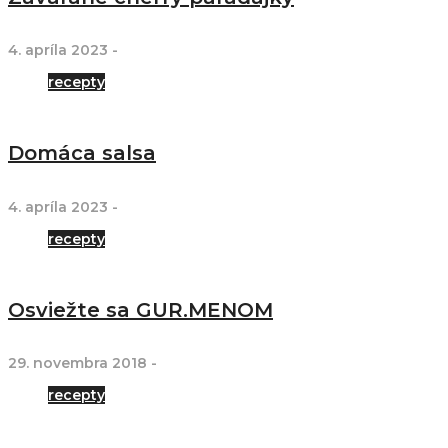
4. apríla 2023
-
recepty
Domáca salsa
4. apríla 2023
-
recepty
Osviežte sa GUR.MENOM
29. novembra 2018
-
recepty