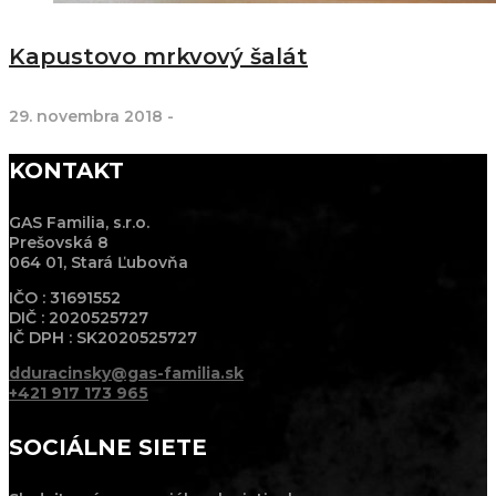
Kapustovo mrkvový šalát
29. novembra 2018
-
KONTAKT
GAS Familia, s.r.o.
Prešovská 8
064 01, Stará Ľubovňa
IČO : 31691552
DIČ : 2020525727
IČ DPH : SK2020525727
dduracinsky@gas-familia.sk
+421 917 173 965
SOCIÁLNE SIETE