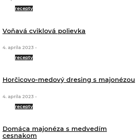
recepty
Voňavá cviklová polievka
4. apríla 2023
-
recepty
Horčicovo-medový dresing s majonézou
4. apríla 2023
-
recepty
Domáca majonéza s medvedím
cesnakom