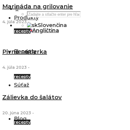
Marináda na grilovanie
Produkty
4. júla 2023
-
Slovenčina
Angličtina
recepty
Recepty
Pivná nátierka
4. júla 2023
-
recepty
Súťaž
Zálievka do šalátov
20. júna 2023
-
Blog
recepty