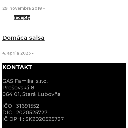
29. novembra 2018
-
recepty
Domáca salsa
4. apríla 2023
-
KONTAKT
GAS Familia, s.r.o.
Prešovská 8
064 01, Stará Ľubovňa
IČO : 31691552
DIČ : 2020525727
IČ DPH : SK2020525727