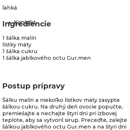
ľahká
Kontakt
Ingrediencie
1 šálka malín
lístky mäty
1 šálka cukru
1 šálka jablkového octu Gur.men
Postup prípravy
Šálku malín a niekoľko lístkov mäty zasypte
šálkou cukru. Na druhý deň ovocie popučte,
premiešajte a nechajte štyri dni pri izbovej
teplote, aby sa vytvoril sirup. Preceďte, zalejte
šálkou jablkového octu Gur.men a na štyri dni