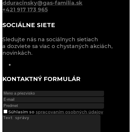
dduracinsky@gas-familia.sk
+421 917 173 965
SOCIÁLNE SIETE
Sledujte nás na sociálnych sietiach
a dozviete sa viac o chystaných akciách,
novinkách.
KONTAKTNÝ FORMULÁR
Súhlasím
so
spracovaním osobných údajov