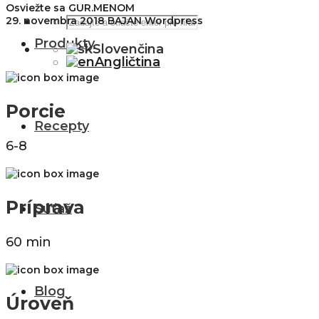
Osviežte sa GUR.MENOM
29. novembra 2018
BAJAN Wordpress
Produkty
Slovenčina
Angličtina
Porcie
Recepty
6-8
Príprava
Súťaž
60 min
Blog
Úroveň